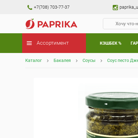
+7(708) 703-77-37
paprika_u
Ассортимент
КЭШБЕК %
ГА
Каталог
Бакалея
Соусы
Соус песто Дж