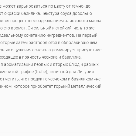
 может варьироваться по цвету от тёмно- до
от окраски базилика. Текстура соуса довольно
яется процентным содержанием оливкового масла.
 его аромат. Он сильный и стойкий, но, в то же
 идеальному сочетанию ингредиентов. На первый
 которые затем растворяются в обволакивающем
усовых ощущениях сначала доминирует присутствие
ходящее в пряность чеснока и базилика.
ля ароматизации первых и вторых блюд и разных
аменитой трофье (trofie), типичной для Лигурии.
 отметить, что продукт с чесноком и базиликом «не
вином, которое приобретёт горький металлический