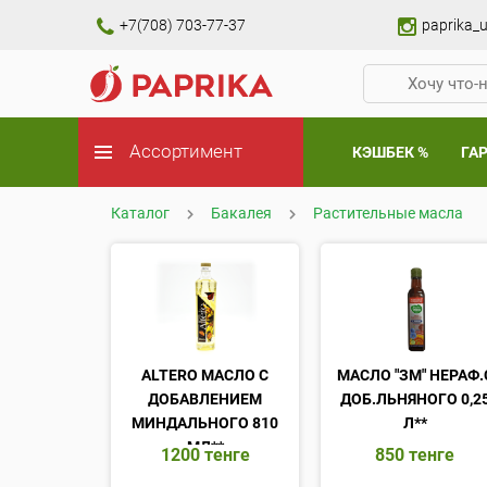
+7(708) 703-77-37
paprika_u
Ассортимент
КЭШБЕК %
ГА
Каталог
Бакалея
Растительные масла
ALTERO МАСЛО С
МАСЛО "ЗМ" НЕРАФ.
ДОБАВЛЕНИЕМ
ДОБ.ЛЬНЯНОГО 0,2
МИНДАЛЬНОГО 810
Л**
МЛ**
1200
тенге
850
тенге