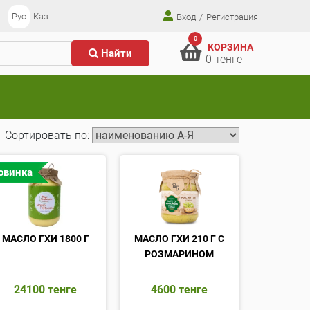
Рус
Каз
Вход
/
Регистрация
0
КОРЗИНА
Найти
0
тенге
Сортировать по:
овинка
МАСЛО ГХИ 1800 Г
МАСЛО ГХИ 210 Г С
РОЗМАРИНОМ
24100
тенге
4600
тенге