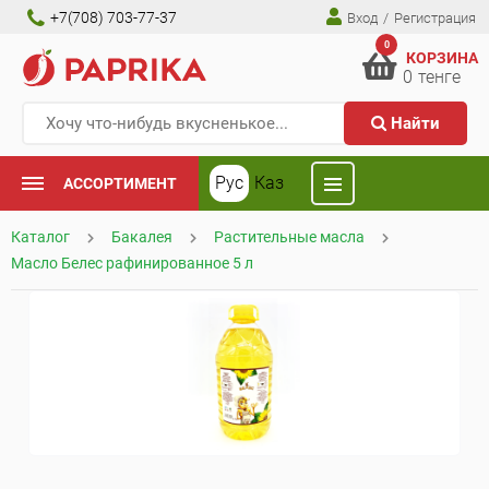
+7(708) 703-77-37
Вход
/
Регистрация
0
КОРЗИНА
0
тенге
Найти
Рус
Каз
АССОРТИМЕНТ
Каталог
Бакалея
Растительные масла
Масло Белес рафинированное 5 л