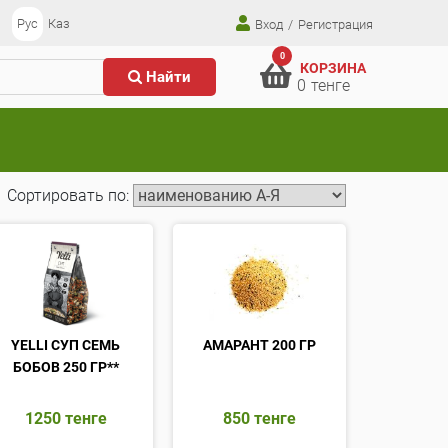
Рус
Каз
Вход
/
Регистрация
0
КОРЗИНА
Найти
0
тенге
Сортировать по:
YELLI СУП СЕМЬ
АМАРАНТ 200 ГР
БОБОВ 250 ГР**
1250
тенге
850
тенге