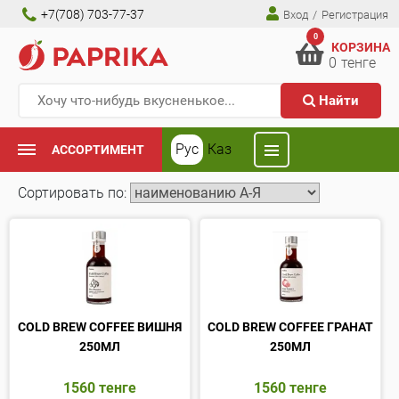
+7(708) 703-77-37
Вход
/
Регистрация
0
КОРЗИНА
0
тенге
Найти
Рус
Каз
АССОРТИМЕНТ
Сортировать по:
COLD BREW COFFEE ВИШНЯ
COLD BREW COFFEE ГРАНАТ
250МЛ
250МЛ
1560
тенге
1560
тенге