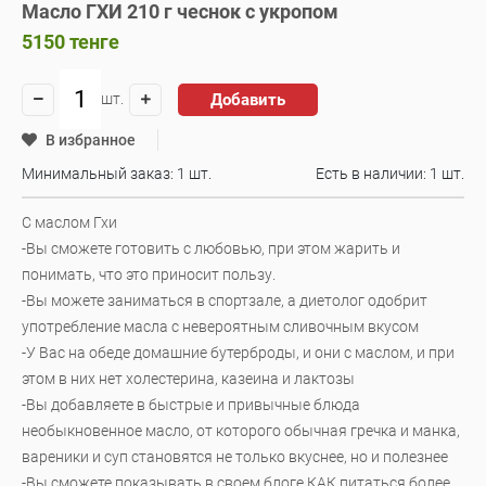
Масло ГХИ 210 г чеснок с укропом
5150
тенге
Добавить
шт.
В избранное
Минимальный заказ: 1 шт.
Есть в наличии:
1 шт.
С маслом Гхи
-Вы сможете готовить с любовью, при этом жарить и
понимать, что это приносит пользу.
-Вы можете заниматься в спортзале, а диетолог одобрит
употребление масла с невероятным сливочным вкусом
-У Вас на обеде домашние бутерброды, и они с маслом, и при
этом в них нет холестерина, казеина и лактозы
-Вы добавляете в быстрые и привычные блюда
необыкновенное масло, от которого обычная гречка и манка,
вареники и суп становятся не только вкуснее, но и полезнее
-Вы сможете показывать в своем блоге КАК питаться более