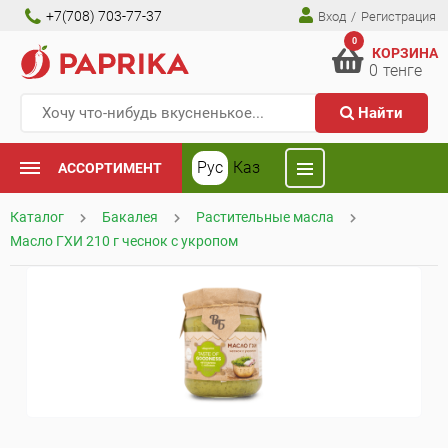
+7(708) 703-77-37
Вход
/
Регистрация
0
КОРЗИНА
0
тенге
Найти
Рус
Каз
АССОРТИМЕНТ
Каталог
Бакалея
Растительные масла
Масло ГХИ 210 г чеснок с укропом