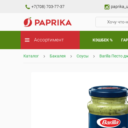
+7(708) 703-77-37
paprika_u
Ассортимент
КЭШБЕК %
ГА
Каталог
Бакалея
Соусы
Barilla Песто д