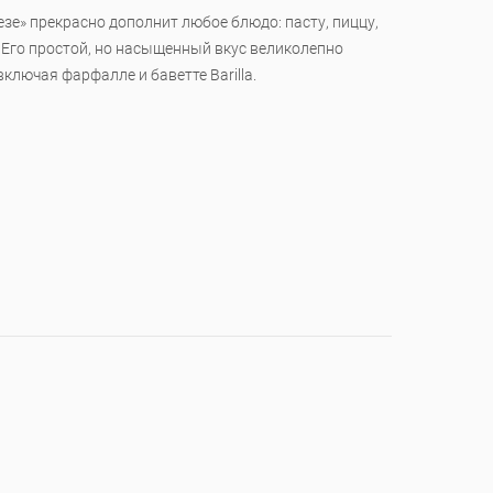
езе» прекрасно дополнит любое блюдо: пасту, пиццу,
. Его простой, но насыщенный вкус великолепно
ключая фарфалле и баветте Barilla.