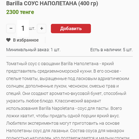
Barilla СОУС НАПОЛЕТАНА (400 гр)
2300
тенге
Добавить
шт.
В избранное
Минимальный заказ: 1 шт.
Есть в наличии:
5 шт.
Томатный соус с овощами Barilla Наполетана - яркий
представитель средиземноморской кухни. В его основе -
спелые томаты, выращенные под ласковым адриатическим
солнцем, дополненные луком, чесноком, смесью трав и
специй. Они создают ароматно-вкусовой букет, способный
украсить любое блюдо. Классический вариант
использования Barilla Napoletana - соус для пасты. Всего
ложки хватит, чтобы придать одной порции яркий вкус.
Любители экспериментов могут приготовить на основе
Наполетаны соус для лазаньи. Состав соуса для макарон
полностью натурален, что подтверждается и малым сроком