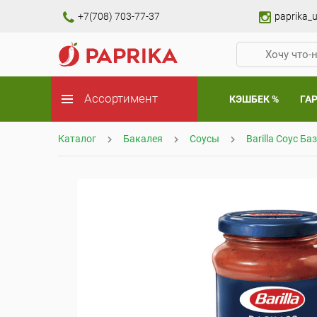
+7(708) 703-77-37
paprika_u
Ассортимент
КЭШБЕК %
ГА
Каталог
Бакалея
Соусы
Barilla Соус Ба