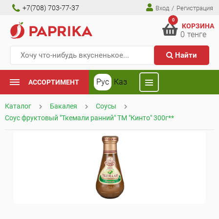
+7(708) 703-77-37
Вход
/
Регистрация
0
КОРЗИНА
0
тенге
Найти
Рус
Каз
АССОРТИМЕНТ
Каталог
Бакалея
Соусы
Соус фруктовый "Ткемали ранний" ТМ "Кинто" 300г**