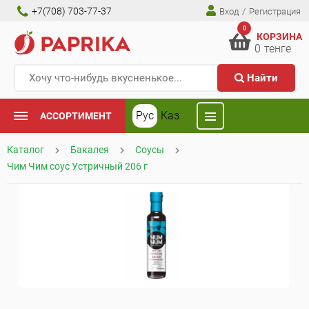
+7(708) 703-77-37
Вход
/
Регистрация
0
КОРЗИНА
0
тенге
Найти
Рус
Каз
АССОРТИМЕНТ
Каталог
Бакалея
Соусы
Чим Чим соус Устричный 206 г