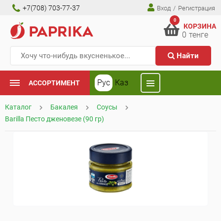
+7(708) 703-77-37
Вход
/
Регистрация
0
КОРЗИНА
0
тенге
Найти
Рус
Каз
АССОРТИМЕНТ
Каталог
Бакалея
Соусы
Barilla Песто дженовезе (90 гр)