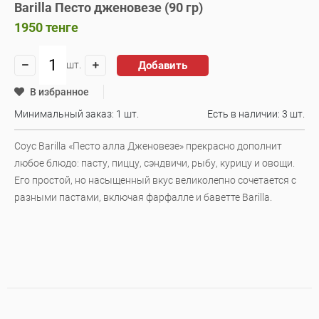
Barilla Песто дженовезе (90 гр)
1950
тенге
Добавить
шт.
В избранное
Минимальный заказ: 1 шт.
Есть в наличии:
3 шт.
Соус Barilla «Песто алла Дженовезе» прекрасно дополнит
любое блюдо: пасту, пиццу, сэндвичи, рыбу, курицу и овощи.
Его простой, но насыщенный вкус великолепно сочетается с
разными пастами, включая фарфалле и баветте Barilla.