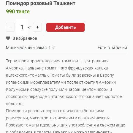
Помидор розовый Ташкент
990
тенге
Добавить
кг
В избранное
Минимальный заказ: 1 кг
Есть в наличии
Территория происхождения томатов – Центральная
Америка. Название томат – это французская калька
ацтекского «томатль». Томаты были завезены в Европу
испанскими мореплавателями после открытия Америки
Колумбом и сразу же получили название «помидор». В
дословном переводе с итальянского это означает «золотое
яблоко».
Помидоры розовых сортов отличаются большими
размерами, мясистостью, нежным и сладким вкусом.
Розовые томаты идеальны для употребления в свежем виде
и добавления в салаты. Однако их можно мариновать,