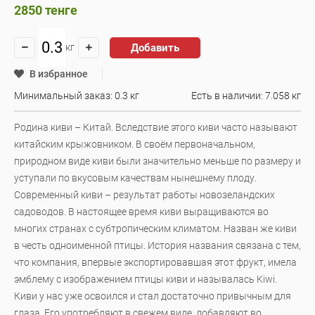
2850
тенге
Добавить
кг
В избранное
Минимальный заказ: 0.3 кг
Есть в наличии:
7.058 кг
Родина киви – Китай. Вследствие этого киви часто называют
китайским крыжовником. В своём первоначальном,
природном виде киви были значительно меньше по размеру и
уступали по вкусовым качествам нынешнему плоду.
Современный киви – результат работы новозеландских
садоводов. В настоящее время киви выращиваются во
многих странах с субтропическим климатом. Назван же киви
в честь одноименной птицы. История названия связана с тем,
что компания, впервые экспортировавшая этот фрукт, имела
эмблему с изображением птицы киви и называлась Kiwi.
Киви у нас уже освоился и стал достаточно привычным для
глаза. Его употребляют в свежем виде, добавляют во