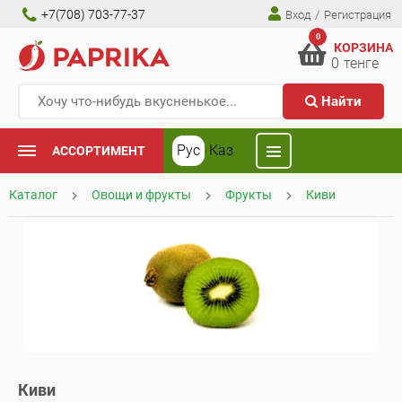
+7(708) 703-77-37
Вход
/
Регистрация
0
КОРЗИНА
0
тенге
Найти
Рус
Каз
АССОРТИМЕНТ
Каталог
Овощи и фрукты
Фрукты
Киви
Киви