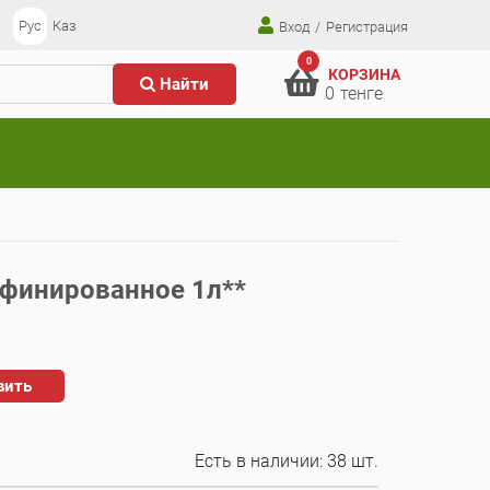
Рус
Каз
Вход
/
Регистрация
0
КОРЗИНА
Найти
0
тенге
финированное 1л**
вить
Есть в наличии:
38 шт.