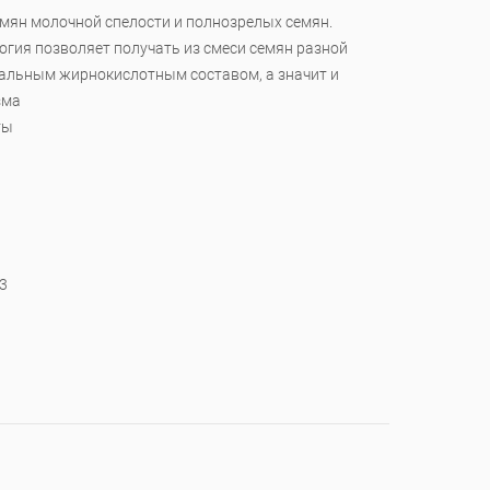
емян молочной спелости и полнозрелых семян.
огия позволяет получать из смеси семян разной
мальным жирнокислотным составом, а значит и
зма
ты
3