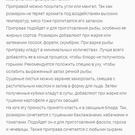
Приправой можно посыпать угли или мангал. Так как
розмарин не теряет аромата под воздействием высоких
температур, мясо тоже пропитается его запахом.
Приправа подойдет и для приготовления рыбы, особенно ее
жирных сортов. Розмарин добавляют при жарке или
запекании лосося, форели, скумбрии. При варке рыбы
приправу кладут в минимальных количествах. Лучше всего
добавлять ее в конце процесса, чтобы блюдо не получилось
горьким. Рекомендуется положить специю в уху, чтобы
ослабить выраженный запах речной рыбы.
Сушеные листья можно заранее заморозить, смешав с
растительным маслом и залив в форму для льда. Затем
полученные кубики кладут в супы, добавляют при жарке или
тушении картофеля и других овощей.
На юге эту пряность принято класть и в овощные блюда. Так,
розмарин сочетается с тушеными баклажанами, кабачками и
томатами. Подойдет он и для приготовления фасоли, гороха
и чечевицы. Также приправа сочетается с любыми сырами.