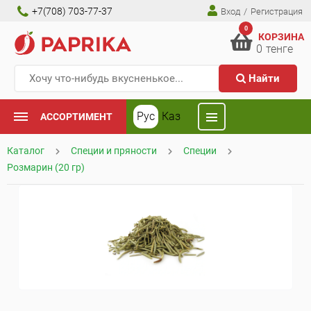
+7(708) 703-77-37
Вход
/
Регистрация
0
КОРЗИНА
0
тенге
Найти
Рус
Каз
АССОРТИМЕНТ
Каталог
Специи и пряности
Специи
Розмарин (20 гр)