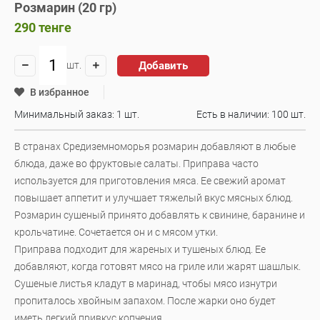
Розмарин (20 гр)
290
тенге
Добавить
шт.
В избранное
Минимальный заказ: 1 шт.
Есть в наличии:
100 шт.
В странах Средиземноморья розмарин добавляют в любые
блюда, даже во фруктовые салаты. Приправа часто
используется для приготовления мяса. Ее свежий аромат
повышает аппетит и улучшает тяжелый вкус мясных блюд.
Розмарин сушеный принято добавлять к свинине, баранине и
крольчатине. Сочетается он и с мясом утки.
Приправа подходит для жареных и тушеных блюд. Ее
добавляют, когда готовят мясо на гриле или жарят шашлык.
Сушеные листья кладут в маринад, чтобы мясо изнутри
пропиталось хвойным запахом. После жарки оно будет
иметь легкий привкус копчения.