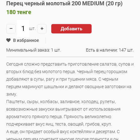
Перец черный молотый 200 MEDIUM (20 гр)
180
тенге
Добавить
шт.
В избранное
Минимальный заказ: 1 шт.
Есть в наличии:
147 шт.
Сегодня сложно представить приготовление салатов, супов и
вторых блюд без молотого перца. Черный перец горошком
добавляют в супы, рагу и при тушении мяса. С черным
перцем маринуют шашлыки и делают овощные заготовки на
зиму.
Паштеты, сыры, колбасы, заливное, холодец, рулеты,
всевозможные закуски выигрывают от использования
ароматного пряного перца. Пряность великолепно
подчеркивает вкус яиц, теста, овощей, грибов, круп.
А еще, он придает особый вкус коктейлям и десертам. С
черным перцем сочетают многие другие пряности и он