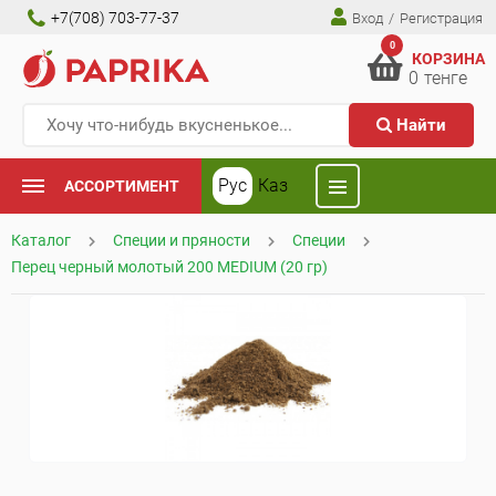
+7(708) 703-77-37
Вход
/
Регистрация
0
КОРЗИНА
0
тенге
Найти
Рус
Каз
АССОРТИМЕНТ
Каталог
Специи и пряности
Специи
Перец черный молотый 200 MEDIUM (20 гр)