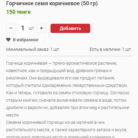
Горчичное семя коричневое (50 гр)
150
тенге
Добавить
шт.
В избранное
Минимальный заказ: 1 шт.
Есть в наличии:
1 шт.
Горчица коричневая — пряно-ароматическое растение,
известное, как и предыдущий вид, древним грекам и
римлянам. Они выращивали его как продукт питания,
который считали одновременно лекарственным средством.
Как и теперь, готовили из семян столовую горчицу. Согласно
старым книгам, сначала вымачивали семена в воде, потом
дробили и варили их, добавляя при этом мед и растительное
масло.
Семена коричневой горчицы из-за наличия в них
растительного масла, а также характерного запаха и вкуса,
используют довольно часто в домашней кулинарии и