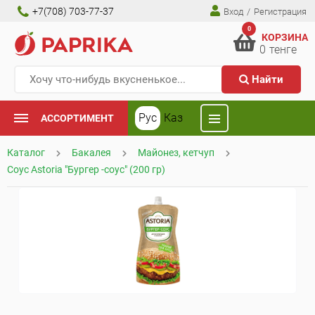
+7(708) 703-77-37
Вход
/
Регистрация
0
КОРЗИНА
0
тенге
Найти
Рус
Каз
АССОРТИМЕНТ
Каталог
Бакалея
Майонез, кетчуп
Соус Astoria "Бургер -соус" (200 гр)