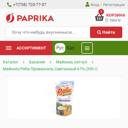
+7(708) 703-77-37
Вход
/
Регистрация
0
КОРЗИНА
0
тенге
Найти
Рус
Каз
АССОРТИМЕНТ
Каталог
Бакалея
Майонез, кетчуп
Майонез Ряба Провансаль Сметанный 67% (350 г)