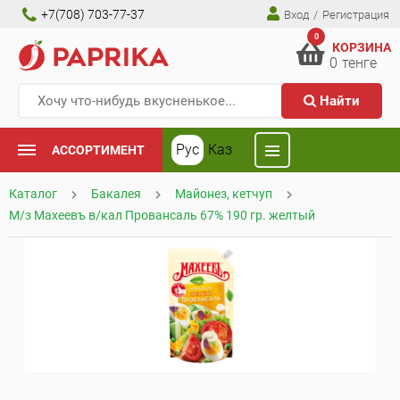
+7(708) 703-77-37
Вход
/
Регистрация
0
КОРЗИНА
0
тенге
Найти
Рус
Каз
АССОРТИМЕНТ
Каталог
Бакалея
Майонез, кетчуп
М/з Махеевъ в/кал Провансаль 67% 190 гр. желтый