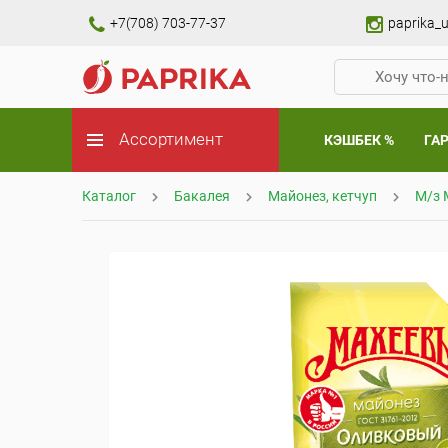
+7(708) 703-77-37
paprika_u
Ассортимент
КЭШБЕК %
ГА
Каталог
Бакалея
Майонез, кетчуп
М/з 