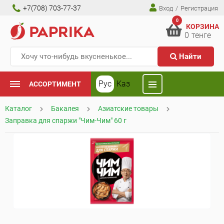
+7(708) 703-77-37
Вход
/
Регистрация
0
КОРЗИНА
0
тенге
Найти
Рус
Каз
АССОРТИМЕНТ
Каталог
Бакалея
Азиатские товары
Заправка для спаржи "Чим-Чим" 60 г