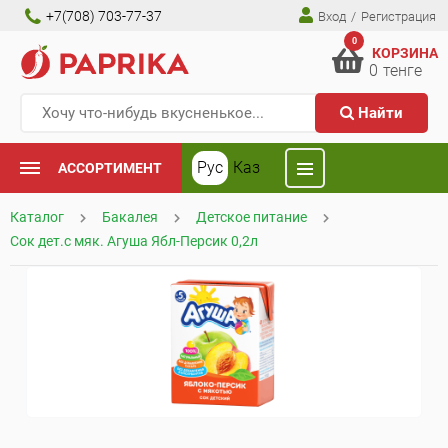
+7(708) 703-77-37
Вход
/
Регистрация
0
КОРЗИНА
0
тенге
Найти
Рус
Каз
АССОРТИМЕНТ
Каталог
Бакалея
Детское питание
Сок дет.с мяк. Агуша Ябл-Персик 0,2л