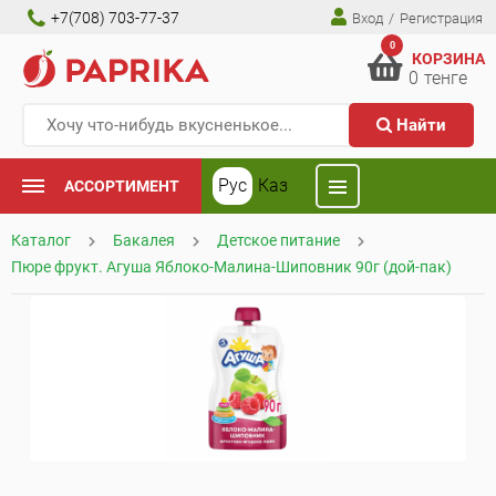
+7(708) 703-77-37
Вход
/
Регистрация
0
КОРЗИНА
0
тенге
Найти
Рус
Каз
АССОРТИМЕНТ
Каталог
Бакалея
Детское питание
Пюре фрукт. Агуша Яблоко-Малина-Шиповник 90г (дой-пак)