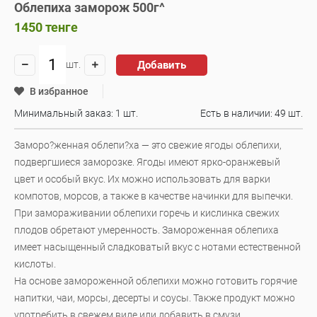
Облепиха заморож 500г^
1450
тенге
Добавить
шт.
В избранное
Минимальный заказ: 1 шт.
Есть в наличии:
49 шт.
Заморо?женная облепи?ха — это свежие ягоды облепихи,
подвергшиеся заморозке. Ягоды имеют ярко-оранжевый
цвет и особый вкус. Их можно использовать для варки
компотов, морсов, а также в качестве начинки для выпечки.
При замораживании облепихи горечь и кислинка свежих
плодов обретают умеренность. Замороженная облепиха
имеет насыщенный сладковатый вкус с нотами естественной
кислоты.
На основе замороженной облепихи можно готовить горячие
напитки, чаи, морсы, десерты и соусы. Также продукт можно
употребить в свежем виде или добавить в смузи.