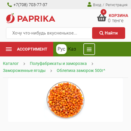
+7(708) 703-77-37
Вход
/
Регистрация
0
КОРЗИНА
0
тенге
Найти
Рус
Каз
АССОРТИМЕНТ
Каталог
Полуфабрикаты и заморозка
Замороженные ягоды
Облепиха заморож 500г^