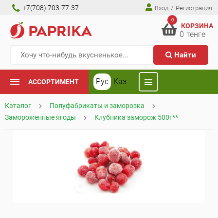
+7(708) 703-77-37
Вход
/
Регистрация
0
КОРЗИНА
0
тенге
Найти
Рус
Каз
АССОРТИМЕНТ
Каталог
Полуфабрикаты и заморозка
Замороженные ягоды
Клубника заморож 500г**