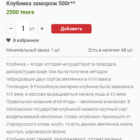
Клубника заморож 500г**
2500
тенге
Добавить
шт.
В избранное
Минимальный заказ: 1 шт.
Есть в наличии:
68 шт.
Клубника – ягода, которая не существует в природе в
дикорастущем виде. Она была получена методом
гибридизации двух сортов земляники в XVIII веке в
Голландии. В Российскую империю клубника была завезена в
XIX веке, а массово выращиваться начала лишь в XX веке.
Правильное название этой ягоды – земляника ананасная. В
Московском государстве клубникой назвали крупный сорт
возделываемой земляники. Слово «клубника» произошло от
старорусского слова «клуб», то есть данная земляника имела
круглую, шаровидную форму.
Клубнику едят свежей, замораживают, готовят варенье,