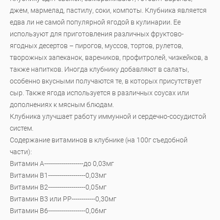
джем, мармелад, пастилу, соки, компоты. Клубника является
едва ли не самой популярной ягодой в кулинарии. Ее
используют для приготовления различных фруктово-
ягодных десертов – пирогов, муссов, тортов, рулетов,
творожных запеканок, вареников, профитролей, чизкейков, а
также напитков. Иногда клубнику добавляют в салаты,
особенно вкусными получаются те, в которых присутствует
сыр. Также ягода используется в различных соусах или
дополнениях к мясным блюдам.
Клубника улучшает работу иммунной и сердечно-сосудистой
систем.
Содержание витаминов в клубнике (на 100г съедобной
части):
Витамин А--------------------до 0,03мг
Витамин В1-------------------0,03мг
Витамин В2-------------------0,05мг
Витамин В3 или РР------------0,30мг
Витамин В6-------------------0,06мг