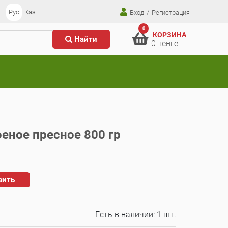
Рус
Каз
Вход
/
Регистрация
0
КОРЗИНА
Найти
0
тенге
оеное пресное 800 гр
вить
Есть в наличии:
1 шт.