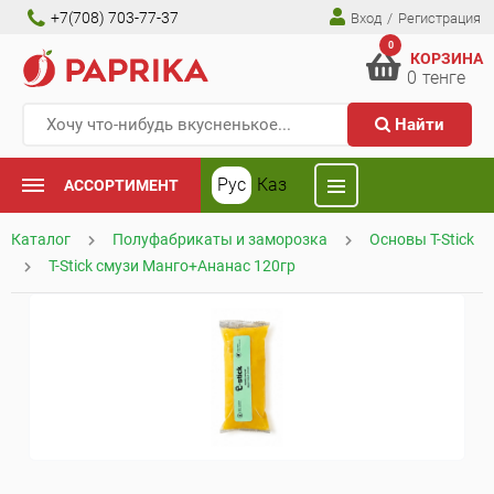
+7(708) 703-77-37
Вход
/
Регистрация
0
КОРЗИНА
0
тенге
Найти
Рус
Каз
АССОРТИМЕНТ
Каталог
Полуфабрикаты и заморозка
Основы T-Stick
T-Stick смузи Манго+Ананас 120гр