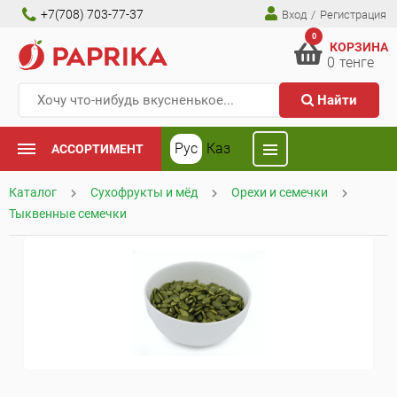
+7(708) 703-77-37
Вход
/
Регистрация
0
КОРЗИНА
0
тенге
Найти
Рус
Каз
АССОРТИМЕНТ
Каталог
Сухофрукты и мёд
Орехи и семечки
Тыквенные семечки