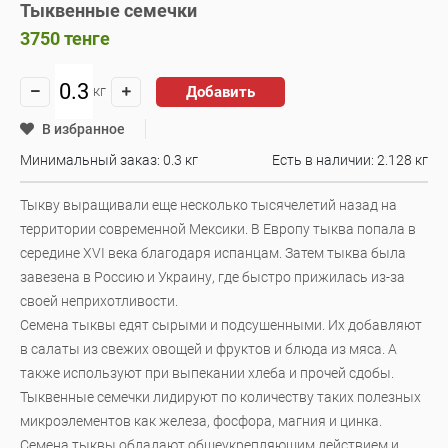
Тыквенные семечки
3750
тенге
Добавить
кг
В избранное
Минимальный заказ: 0.3 кг
Есть в наличии:
2.128 кг
Тыкву выращивали еще несколько тысячелетий назад на
территории современной Мексики. В Европу тыква попала в
середине XVI века благодаря испанцам. Затем тыква была
завезена в Россию и Украину, где быстро прижилась из-за
своей неприхотливости.
Семена тыквы едят сырыми и подсушенными. Их добавляют
в салаты из свежих овощей и фруктов и блюда из мяса. А
также используют при выпекании хлеба и прочей сдобы.
Тыквенные семечки лидируют по количеству таких полезных
микроэлементов как железа, фосфора, магния и цинка.
Семена тыквы обладают общеукрепляющим действием и