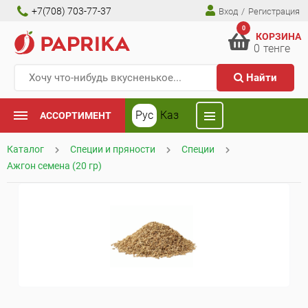
+7(708) 703-77-37
Вход
/
Регистрация
0
КОРЗИНА
0
тенге
Найти
Рус
Каз
АССОРТИМЕНТ
Каталог
Специи и пряности
Специи
Ажгон семена (20 гр)