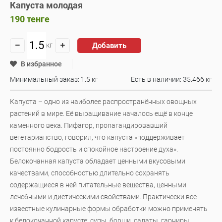
Капуста молодая
190
тенге
Добавить
кг
В избранное
Минимальный заказ: 1.5 кг
Есть в наличии:
35.466 кг
Капуста – одно из наиболее распространённых овощных
растений в мире. Её выращивание началось ещё в конце
каменного века. Пифагор, пропагандировавший
вегетарианство, говорил, что капуста «поддерживает
постоянно бодрость и спокойное настроение духа».
Белокочанная капуста обладает ценными вкусовыми
качествами, способностью длительно сохранять
содержащиеся в ней питательные вещества, ценными
лечебными и диетическими свойствами. Практически все
известные кулинарные формы обработки можно применять
к белокочанной капусте: супы, борщи, салаты, гарниры,