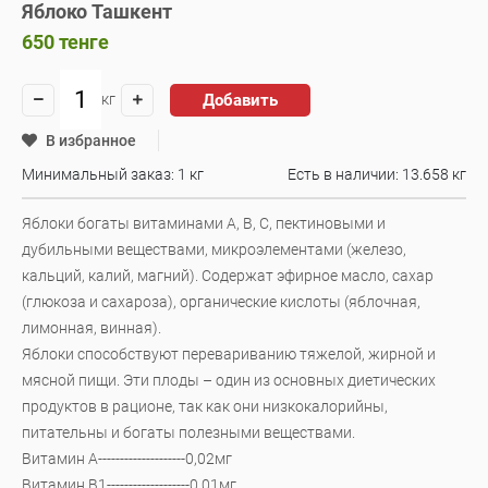
Яблоко Ташкент
650
тенге
Добавить
кг
В избранное
Минимальный заказ: 1 кг
Есть в наличии:
13.658 кг
Яблоки богаты витаминами А, В, С, пектиновыми и
дубильными веществами, микроэлементами (железо,
кальций, калий, магний). Содержат эфирное масло, сахар
(глюкоза и сахароза), органические кислоты (яблочная,
лимонная, винная).
Яблоки способствуют перевариванию тяжелой, жирной и
мясной пищи. Эти плоды – один из основных диетических
продуктов в рационе, так как они низкокалорийны,
питательны и богаты полезными веществами.
Витамин А--------------------0,02мг
Витамин В1-------------------0,01мг