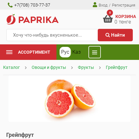
+7(708) 703-77-37
Вход
/
Регистрация
0
КОРЗИНА
0
тенге
Найти
Рус
Каз
АССОРТИМЕНТ
Каталог
Овощи и фрукты
Фрукты
Грейпфрут
Грейпфрут