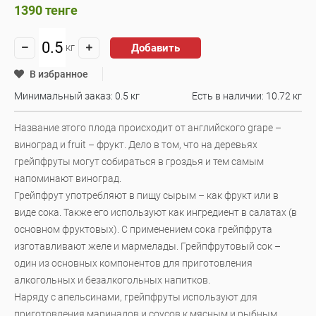
1390
тенге
Добавить
кг
В избранное
Минимальный заказ: 0.5 кг
Есть в наличии:
10.72 кг
Название этого плода происходит от английского grape –
виноград и fruit – фрукт. Дело в том, что на деревьях
грейпфруты могут собираться в гроздья и тем самым
напоминают виноград.
Грейпфрут употребляют в пищу сырым – как фрукт или в
виде сока. Также его используют как ингредиент в салатах (в
основном фруктовых). С применением сока грейпфрута
изготавливают желе и мармелады. Грейпфрутовый сок –
один из основных компонентов для приготовления
алкогольных и безалкогольных напитков.
Наряду с апельсинами, грейпфруты используют для
приготовления маринадов и соусов к мясным и рыбным