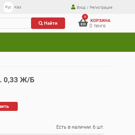
Рус
Каз
Вход
/
Регистрация
0
КОРЗИНА
Найти
0
тенге
. 0,33 Ж/Б
вить
Есть в наличии:
6 шт.