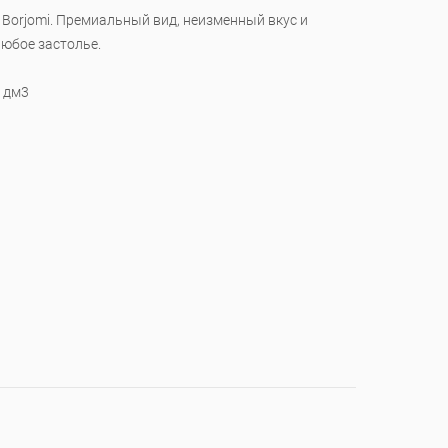
Borjomi. Премиальный вид, неизменный вкус и
юбое застолье.
/ дм3