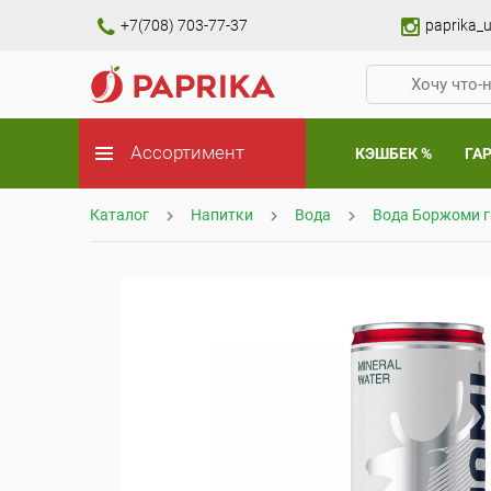
+7(708) 703-77-37
paprika_u
Ассортимент
КЭШБЕК %
ГА
Каталог
Напитки
Вода
Вода Боржоми га