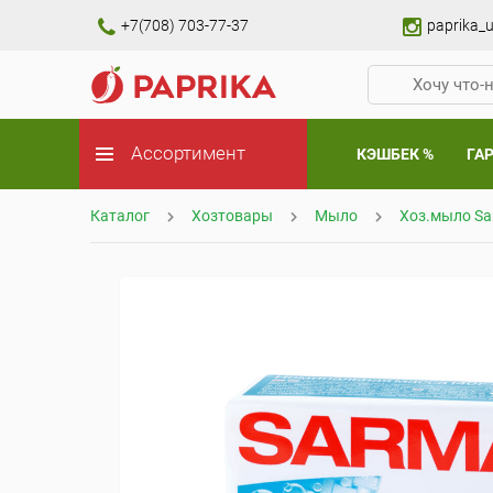
+7(708) 703-77-37
paprika_u
Ассортимент
КЭШБЕК %
ГА
Каталог
Хозтовары
Мыло
Хоз.мыло Sa