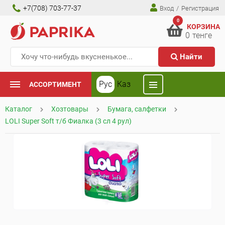
+7(708) 703-77-37
Вход
/
Регистрация
0
КОРЗИНА
0
тенге
Найти
Рус
Каз
АССОРТИМЕНТ
Каталог
Хозтовары
Бумага, салфетки
LOLI Super Soft т/б Фиалка (3 сл 4 рул)