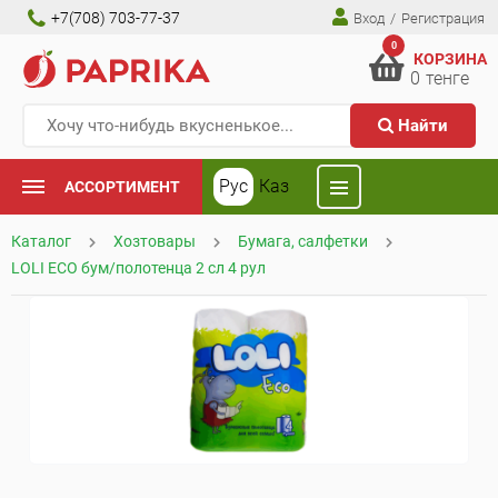
+7(708) 703-77-37
Вход
/
Регистрация
0
КОРЗИНА
0
тенге
Найти
Рус
Каз
АССОРТИМЕНТ
Каталог
Хозтовары
Бумага, салфетки
LOLI ECO бум/полотенца 2 сл 4 рул