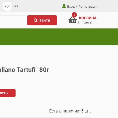
Рус
Каз
Вход
/
Регистрация
0
КОРЗИНА
Найти
0
тенге
iano Tartufi" 80г
вить
Есть в наличии:
5 шт.