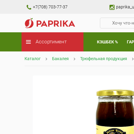
+7(708) 703-77-37
paprika_u
Ассортимент
КЭШБЕК %
ГА
Каталог
Бакалея
Трюфельная продукция