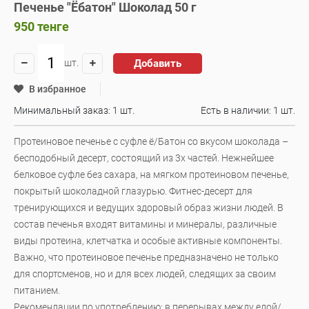
Печенье "Ёбатон" Шоколад 50 г
950
тенге
Добавить
шт.
В избранное
Минимальный заказ: 1 шт.
Есть в наличии:
1 шт.
Протеиновое печенье с суфле ё/Батон со вкусом шоколада –
бесподобный десерт, состоящий из 3х частей. Нежнейшее
белковое суфле без сахара, на мягком протеиновом печенье,
покрытый шоколадной глазурью. Фитнес-десерт для
тренирующихся и ведущих здоровый образ жизни людей. В
состав печенья входят витамины и минералы, различные
виды протеина, клетчатка и особые активные компоненты.
Важно, что протеиновое печенье предназначено не только
для спортсменов, но и для всех людей, следящих за своим
питанием.
Рекомендации по употреблению: в перерывах между едой/