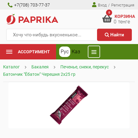
+7(708) 703-77-37
Вход
/
Регистрация
0
КОРЗИНА
0
тенге
Найти
Рус
Каз
АССОРТИМЕНТ
Каталог
Бакалея
Печенье, снеки, перекус
Батончик "Ёбатон" Черешня 2х25 гр