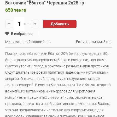
Батончик "Ёбатон" Черешня 2х25 гр
650
тенге
Добавить
шт.
В избранное
Минимальный заказ: 1 шт.
Есть в наличии:
3 шт.
Протеиновые батончики Ёбатон 20% белка вкус черешня 50г
8шт., с высоким содержанием белка и клетчатки, позволят
быстро утолить голод, а сочетание разных видов протеинов
будут длительное время являться надежными источниками
энергии. Оптимальный продукт для похудения, никаких
лишних калорий. В состав батончиков от ТМ ё батон входят 8
важнейших витаминов и минералов для укрепления
иммунитета и защитных сил организма, различные виды
протеина, клетчатка и особые активные компоненты. Важно,
что они предназначены не только для спортсменов, а для
всех людей, следящих за своим питанием, кому заменяют