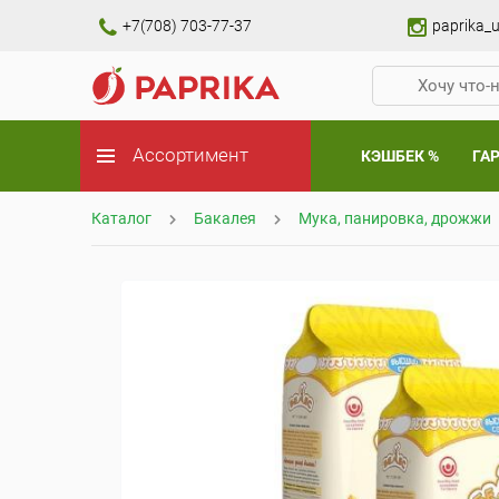
+7(708) 703-77-37
paprika_u
Ассортимент
КЭШБЕК %
ГА
Каталог
Бакалея
Мука, панировка, дрожжи