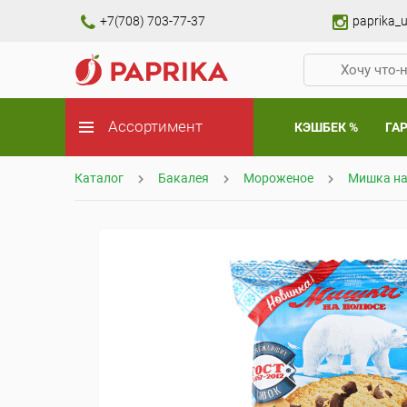
+7(708) 703-77-37
paprika_u
Ассортимент
КЭШБЕК %
ГА
Каталог
Бакалея
Мороженое
Мишка на 