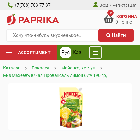
+7(708) 703-77-37
Вход
/
Регистрация
0
КОРЗИНА
0
тенге
Найти
Рус
Каз
АССОРТИМЕНТ
Каталог
Бакалея
Майонез, кетчуп
М/з Махеевъ в/кал Провансаль лимон 67% 190 гр,