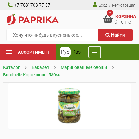
+7(708) 703-77-37
Вход
/
Регистрация
0
КОРЗИНА
0
тенге
Найти
Рус
Каз
АССОРТИМЕНТ
Каталог
Бакалея
Маринованные овощи
Bonduelle Корнишоны 580мл