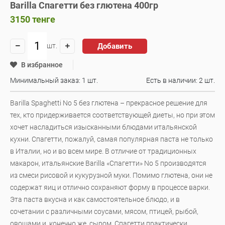
Barilla Спагетти без глютена 400гр
3150
тенге
Добавить
шт.
В избранное
Минимальный заказ: 1 шт.
Есть в наличии:
2 шт.
Barilla Spaghetti No 5 без глютена – прекрасное решение для
тех, кто придерживается соответствующей диеты, но при этом
хочет насладиться изысканными блюдами итальянской
кухни. Спагетти, пожалуй, самая популярная паста не только
в Италии, но и во всем мире. В отличие от традиционных
макарон, итальянские Barilla «Спагетти» No 5 производятся
из смеси рисовой и кукурузной муки. Помимо глютена, они не
содержат яиц и отлично сохраняют форму в процессе варки.
Эта паста вкусна и как самостоятельное блюдо, и в
сочетании с различными соусами, мясом, птицей, рыбой,
овощами и, конечно же, сыром. Спагетти практически