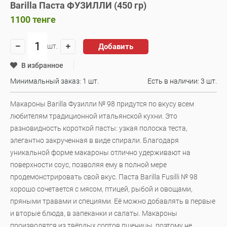
Barilla Паста ФУЗИЛЛИ (450 гр)
1100
тенге
Добавить
шт.
В избранное
Минимальный заказ: 1 шт.
Есть в наличии:
3 шт.
Макароны Barilla Фузилли № 98 придутся по вкусу всем
любителям традиционной итальянской кухни. Это
разновидность короткой пасты: узкая полоска теста,
элегантно закрученная в виде спирали. Благодаря
уникальной форме макароны отлично удерживают на
поверхности соус, позволяя ему в полной мере
продемонстрировать свой вкус. Паста Barilla Fusilli № 98
хорошо сочетается с мясом, птицей, рыбой и овощами,
пряными травами и специями. Её можно добавлять в первые
и вторые блюда, в запеканки и салаты. Макароны
производятся из твёрдых сортов пшеницы, поэтому не