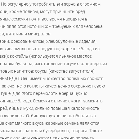
. Но регулярно употреблять эти зерна в огромном
 они, кроме пользы, могут причинить вред
яные семечки почти все время находятся в
 они являются источником требуемых для человека
ов, витамин и минералов.
арии: ореховые чипсы, хлебобулочные изделия,
для кисломолочных продуктов; жареные блюда из
вки); коктейль (используется льняное масло);
правка бульона; изготовление тягучих кондитерских
товых напитков; соусы (качестве загустителя).
ЕМ ЕДЯТ Лен имеет множество полезных свойств:
 за счет него котлеты качественно сохраняют свою
о гуще. Для этого перемолотые зерна нужно
 кипящее блюдо. Семечки отлично смогут заменить
рей, яйца и муки, сильно повышая калорийность,
до жарилось. Отбивную нужно лишь обвалять в
. За счет мягкого вкуса жареные семена являются
х салатов, паст для бутербродов, творога. Также
нно с солью и кунжутом, так можно получить