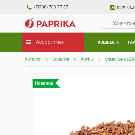
+7(708) 703-77-37
paprika_u
Ассортимент
КЭШБЕК %
ГА
Каталог
Бакалея
Крупы
Семя льна (200
Новинка