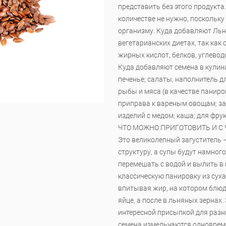
представить без этого продукта
количестве не нужно, поскольку
организму. Куда добавляют Льн
вегетарианских диетах, так как
жирных кислот, белков, углевод
Куда добавляют семена в кулин
печенье; салаты; наполнитель 
рыбы и мяса (в качестве паниро
приправа к вареным овощам; за
изделий с медом; каша; для фрук
ЧТО МОЖНО ПРИГОТОВИТЬ И С Ч
Это великолепный загуститель –
структуру, а супы будут намног
перемешать с водой и вылить в
классическую панировку из суха
впитывая жир, на котором блю
яйце, а после в льняных зернах
интересной присыпкой для разны
семена измельчаются одновреме