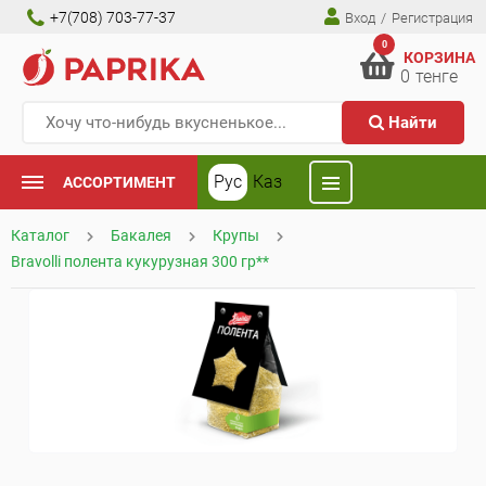
+7(708) 703-77-37
Вход
/
Регистрация
0
КОРЗИНА
0
тенге
Найти
Рус
Каз
АССОРТИМЕНТ
Каталог
Бакалея
Крупы
Bravolli полента кукурузная 300 гр**