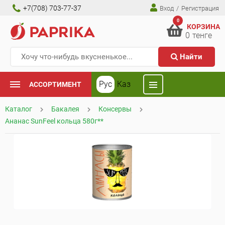
+7(708) 703-77-37
Вход
/
Регистрация
0
КОРЗИНА
0
тенге
Найти
Рус
Каз
АССОРТИМЕНТ
Каталог
Бакалея
Консервы
Ананас SunFeel кольца 580г**